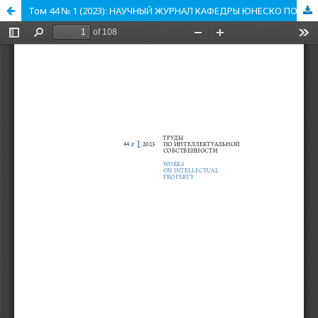
Том 44 № 1 (2023): НАУЧНЫЙ ЖУРНАЛ КАФЕДРЫ ЮНЕСКО ПО АВТОРСКОМУ ПРАВУ, СМЕЖНЫМ, КУЛЬТУРНЫМ И ИНФОРМАЦИОННЫМ ПРАВАМ