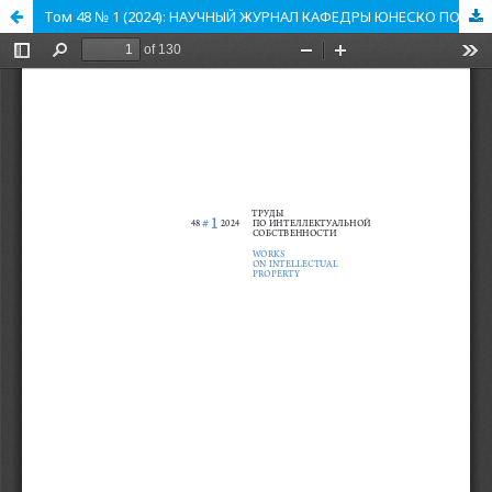
Том 48 № 1 (2024): НАУЧНЫЙ ЖУРНАЛ КАФЕДРЫ ЮНЕСКО ПО АВТОРСКОМУ ПРАВУ, СМЕЖНЫМ, КУЛЬТУРНЫМ И ИНФОРМАЦИОННЫМ ПРАВАМ