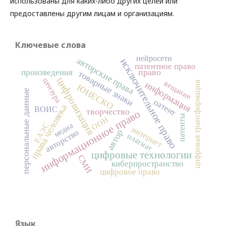
использованы для каких-либо других целей или
предоставлены другим лицам и организациям.
Ключевые слова
нейросети
авторские права
исключительное право
патентное право
право
произведения
товарные знаки
цифровизация
цензура
вещание
информация
цифровая трансформация
ЮНЕСКО
персональные данные
патент
права человека
ВОИС
творчество
информационное право
патенты
ООН
медиа
ЕАЭС
интернет
авторство
автор
плагиат
цифровые технологии
СМИ
киберпространство
цифровое право
Язык