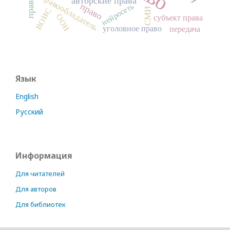
правообладатель
авторские права
право
нейросеть
ВОИС
СМИ
ООН
субъект права
уголовное право
передача
Язык
English
Русский
Информация
Для читателей
Для авторов
Для библиотек