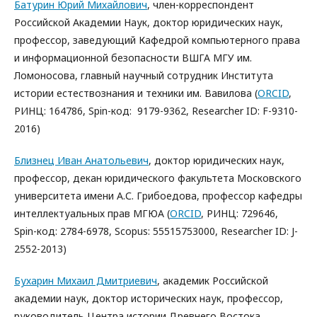
Батурин Юрий Михайлович
, член-корреспондент
Российской Академии Наук, доктор юридических наук,
профессор, заведующий Кафедрой компьютерного права
и информационной безопасности ВШГА МГУ им.
Ломоносова, главный научный сотрудник Института
истории естествознания и техники им. Вавилова (
ORCID
,
РИНЦ: 164786, Spin-код: 9179-9362, Researcher ID: F-9310-
2016)
Близнец Иван Анатольевич
, доктор юридических наук,
профессор, декан юридического факультета Московского
университета имени А.С. Грибоедова, профессор кафедры
интеллектуальных прав МГЮА (
ORCID
, РИНЦ: 729646,
Spin-код: 2784-6978, Scopus: 55515753000, Researcher ID: J-
2552-2013)
Бухарин Михаил Дмитриевич
, академик Российской
академии наук, доктор исторических наук, профессор,
руководитель Центра истории Древнего Востока