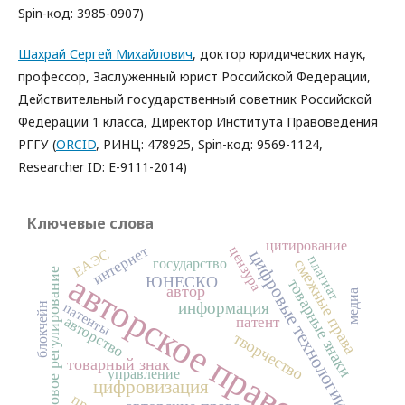
Spin-код: 3985-0907)
Шахрай Сергей Михайлович
, доктор юридических наук,
профессор, Заслуженный юрист Российской Федерации,
Действительный государственный советник Российской
Федерации 1 класса, Директор Института Правоведения
РГГУ (
ORCID
, РИНЦ: 478925, Spin-код: 9569-1124,
Researcher ID: E-9111-2014)
Ключевые слова
цитирование
интернет
цензура
ЕАЭС
цифровые технологии
плагиат
государство
смежные права
правовое регулирование
авторское право
ЮНЕСКО
товарные знаки
автор
медиа
информация
патенты
блокчейн
авторство
патент
творчество
товарный знак
управление
цифровизация