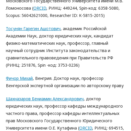
Московского Государственного Университета имени М.В.
Ломоносова (
ORCID
, РИНЦ: 449244, Spin-код: 6358-5080,
Scopus: 56042621000, Researcher ID: K-5815-2015)
Тосунян Гарегин Ашотович
, академик Российской
Академии Наук, доктор юридических наук, кандидат
физико-математических наук, профессор, главный
научный сотрудник Института законодательства и
сравнительного правоведения при Правительств РФ
(РИНЦ: 251876, Spin -код: 3753-0236)
Фичор Михай
, Венгрия. Доктор наук, профессор
Венгерской экспертной организации по авторскому праву
Шахназаров Бениамин Александрович
, доктор
юридических наук, профессор кафедры международного
частного права, профессор кафедры интеллектуальных
прав Московского Государственного Юридического
Университета имени О.Е. Кутафина (
ORCID
, РИНЦ: 694515,