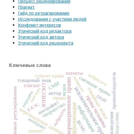
Процесс рецензирования
Плагиат
Гайд по ретрагированию
Исследования с участием людей
Конфликт интересов
Этический код редактора
Этический код автора
Этический код рецензента
Ключевые слова
патенты
правообладатель
нейросети
субъект права
смежные права
вещание
информационное право
товарный знак
СМИ
плагиат
ЮНЕСКО
медиа
исключительное право
правовое регулирование
товарные знаки
цензура
передача
автор
ООН
права человека
право
контрафакт
творчество
ЕАЭС
цифровизация
информация
персональные данные
нейросеть
произведения
свобода слова
интернет
ВОИС
патент