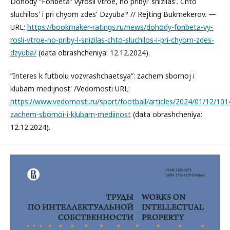
Dohody “Fonbeta” vyrosli vtroe, no pribyl' snizilas'. Chto
sluchilos' i pri chyom zdes' Dzyuba? // Rejting Bukmekerov. —
URL:
https://bookmaker-ratings.ru/news/dohody-fonbeta-vy-
rosli-vtroe-no-priby-l-snizilas-chto-sluchilos-i-pri-chyom-zdes-
dzyuba/
(data obrashcheniya: 12.12.2024).
“Interes k futbolu vozvrashchaetsya”: zachem sbornoj i
klubam medijnost' /Vedomosti URL:
https://www.vedomosti.ru/sport/football/articles/2024/01/12/10
zachem-sbornoi-i-klubam-mediinost
(data obrashcheniya:
12.12.2024).