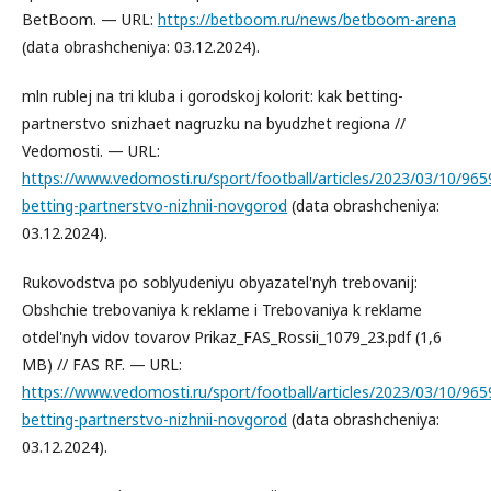
BetBoom. — URL:
https://betboom.ru/news/betboom-arena
(data obrashcheniya: 03.12.2024).
mln rublej na tri kluba i gorodskoj kolorit: kak betting-
partnerstvo snizhaet nagruzku na byudzhet regiona //
Vedomosti. — URL:
https://www.vedomosti.ru/sport/football/articles/2023/03/10/965
betting-partnerstvo-nizhnii-novgorod
(data obrashcheniya:
03.12.2024).
Rukovodstva po soblyudeniyu obyazatel'nyh trebovanij:
Obshchie trebovaniya k reklame i Trebovaniya k reklame
otdel'nyh vidov tovarov Prikaz_FAS_Rossii_1079_23.pdf (1,6
MB) // FAS RF. — URL:
https://www.vedomosti.ru/sport/football/articles/2023/03/10/965
betting-partnerstvo-nizhnii-novgorod
(data obrashcheniya:
03.12.2024).