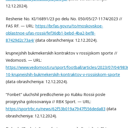
12.12.2024).
Reshenie No. KI/16891/23 po delu No. 050/05/27-1174/2023 //
FAS RF. — URL:
https://br.fas.gov.ru/to/moskovskoe-
oblastnoe-ufas-rossii/fef36db1-bebd-4ba2-bef8-
87429d2c73a4/
(data obrashcheniya: 12.12.2024).
krupnejshih bukmekerskih kontraktov v rossijskom sporte //
Vedomosti. — URL:
https://www.vedomosti.ru/sport/football/articles/2023/07/04/983
10-krupneishih-bukmekerskih-kontraktov-v-rossiiskom-sporte
(data obrashcheniya: 12.12.2024).
“Fonbet” uluchshil predlozhenie po Kubku Rossii posle
proigrysha golosovaniya // RBK Sport. — URL:
https://sportrbc.ru/news/62f53b019a7947f556deda83
(data
obrashcheniya: 12.12.2024).