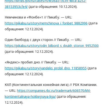
https://br.fas.gov.ru/cases/f04c06a3-c639-4bca-a252-
38153953cfe4/
(дата обращения: 10.12.2024).
Немчинова и «Фонбе»т⁠⁠ // Пикабу. — URL:
https://pikabu.ru/story/nemchinova_i_fonbet_9882996
(дата
обращения: 12.12.2024).
Один билборд с двух сторон // Пикабу. — URL:
https://pikabu.ru/story/odin_bilbord_s_dvukh_storon_9952500
(дата обращения: 12.12.2024).
«Яндекс» пробил дно // Пикабу. — URL:
https://pikabu.ru/story/yandeks_probil_dno_11858955
(дата
обращения: 12.12.2024).
КХЛ (Континентальная хоккейная лига) // РБК Компании.
— URL:
https://companies.rbc.ru/trademark/606570/khl-
kontinentalnaya-hokkejnaya-liga/
(дата обращения:
12.12.2024).