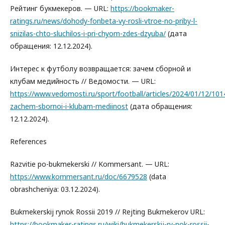
Рейтинг букмекеров. — URL:
https://bookmaker-
ratings.ru/news/dohody-fonbeta-vy-rosli-vtroe-no-priby-l-
snizilas-chto-sluchilos-i-pri-chyom-zdes-dzyuba/
(дата
обращения: 12.12.2024).
Интерес к футболу возвращается: зачем сборной и
клубам медийность // Ведомости. — URL:
https://www.vedomosti.ru/sport/football/articles/2024/01/12/10
zachem-sbornoi-i-klubam-mediinost
(дата обращения:
12.12.2024).
References
Razvitie po-bukmekerski // Kommersant. — URL:
https://www.kommersant.ru/doc/6679528
(data
obrashcheniya: 03.12.2024).
Bukmekerskij rynok Rossii 2019 // Rejting Bukmekerov URL:
https://bookmaker-ratings.ru/wiki/bukmekerskij-ry-nok-rossii-