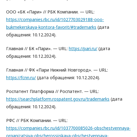
ООО «БК «Пари» // РБК Компании. — URL:
https://companies.rbc.ru/id/1027703029188-ooo-
bukmekerskaya-kontora-favorit/#trademarks
(дата
обращения: 10.12.2024).
Главная // БК «Пари». — URL:
https://pari.ru/
(дата
обращения: 10.12.2024).
Главная // ФК «Пари Нижний Новгород». — URL:
https://fcnn.ru/
(дата обращения: 10.12.2024).
Роспатент Платформа // Роспатент. — URL:
https://searchplatform.rospatent.gov.ru/trademarks
(дата
обращения: 10.12.2024).
РФС // РБК Компании. — URL:
https://companies.rbc.ru/id/1037700085026-obschestvennaya-
organizatsiya-obscherossijskaya-obschestvennaya-