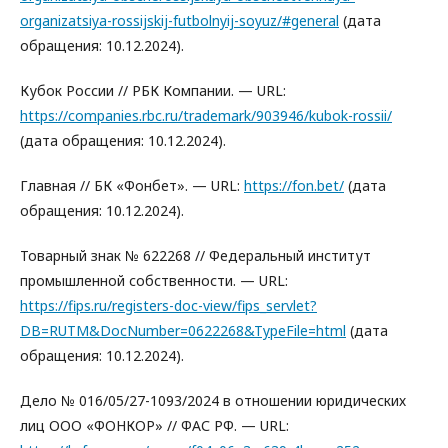
organizatsiya-rossijskij-futbolnyij-soyuz/#general
(дата
обращения: 10.12.2024).
Кубок России // РБК Компании. — URL:
https://companies.rbc.ru/trademark/903946/kubok-rossii/
(дата обращения: 10.12.2024).
Главная // БК «Фонбет». — URL:
https://fon.bet/
(дата
обращения: 10.12.2024).
Товарный знак № 622268 // Федеральный институт
промышленной собственности. — URL:
https://fips.ru/registers-doc-view/fips_servlet?
DB=RUTM&DocNumber=0622268&TypeFile=html
(дата
обращения: 10.12.2024).
Дело № 016/05/27-1093/2024 в отношении юридических
лиц ООО «ФОНКОР» // ФАС РФ. — URL: