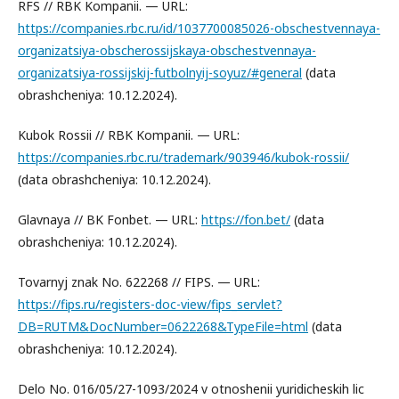
RFS // RBK Kompanii. — URL:
https://companies.rbc.ru/id/1037700085026-obschestvennaya-
organizatsiya-obscherossijskaya-obschestvennaya-
organizatsiya-rossijskij-futbolnyij-soyuz/#general
(data
obrashcheniya: 10.12.2024).
Kubok Rossii // RBK Kompanii. — URL:
https://companies.rbc.ru/trademark/903946/kubok-rossii/
(data obrashcheniya: 10.12.2024).
Glavnaya // BK Fonbet. — URL:
https://fon.bet/
(data
obrashcheniya: 10.12.2024).
Tovarnyj znak No. 622268 // FIPS. — URL:
https://fips.ru/registers-doc-view/fips_servlet?
DB=RUTM&DocNumber=0622268&TypeFile=html
(data
obrashcheniya: 10.12.2024).
Delo No. 016/05/27-1093/2024 v otnoshenii yuridicheskih lic