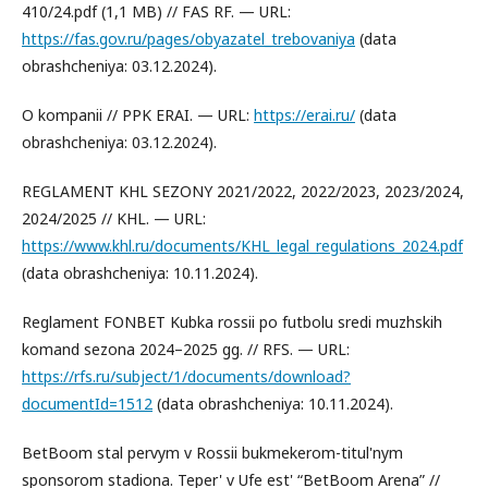
410/24.pdf (1,1 MB) // FAS RF. — URL:
https://fas.gov.ru/pages/obyazatel_trebovaniya
(data
obrashcheniya: 03.12.2024).
O kompanii // PPK ERAI. — URL:
https://erai.ru/
(data
obrashcheniya: 03.12.2024).
REGLAMENT KHL SEZONY 2021/2022, 2022/2023, 2023/2024,
2024/2025 // KHL. — URL:
https://www.khl.ru/documents/KHL_legal_regulations_2024.pdf
(data obrashcheniya: 10.11.2024).
Reglament FONBET Kubka rossii po futbolu sredi muzhskih
komand sezona 2024–2025 gg. // RFS. — URL:
https://rfs.ru/subject/1/documents/download?
documentId=1512
(data obrashcheniya: 10.11.2024).
BetBoom stal pervym v Rossii bukmekerom-titul'nym
sponsorom stadiona. Teper' v Ufe est' “BetBoom Arena” //