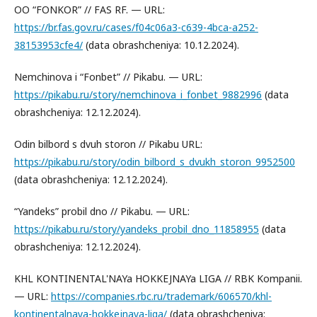
OO “FONKOR” // FAS RF. — URL:
https://br.fas.gov.ru/cases/f04c06a3-c639-4bca-a252-
38153953cfe4/
(data obrashcheniya: 10.12.2024).
Nemchinova i “Fonbet”⁠⁠ // Pikabu. — URL:
https://pikabu.ru/story/nemchinova_i_fonbet_9882996
(data
obrashcheniya: 12.12.2024).
Odin bilbord s dvuh storon // Pikabu URL:
https://pikabu.ru/story/odin_bilbord_s_dvukh_storon_9952500
(data obrashcheniya: 12.12.2024).
“Yandeks” probil dno // Pikabu. — URL:
https://pikabu.ru/story/yandeks_probil_dno_11858955
(data
obrashcheniya: 12.12.2024).
KHL KONTINENTAL'NAYa HOKKEJNAYa LIGA // RBK Kompanii.
— URL:
https://companies.rbc.ru/trademark/606570/khl-
kontinentalnaya-hokkejnaya-liga/
(data obrashcheniya: