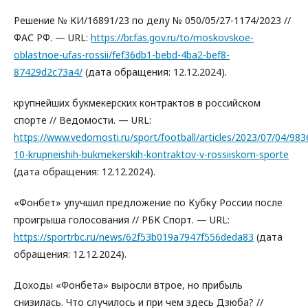
Решение № КИ/16891/23 по делу № 050/05/27-1174/2023 //
ФАС РФ. — URL:
https://br.fas.gov.ru/to/moskovskoe-
oblastnoe-ufas-rossii/fef36db1-bebd-4ba2-bef8-
87429d2c73a4/
(дата обращения: 12.12.2024).
крупнейших букмекерских контрактов в российском
спорте // Ведомости. — URL:
https://www.vedomosti.ru/sport/football/articles/2023/07/04/983
10-krupneishih-bukmekerskih-kontraktov-v-rossiiskom-sporte
(дата обращения: 12.12.2024).
«Фонбет» улучшил предложение по Кубку России после
проигрыша голосования // РБК Спорт. — URL:
https://sportrbc.ru/news/62f53b019a7947f556deda83
(дата
обращения: 12.12.2024).
Доходы «Фонбета» выросли втрое, но прибыль
снизилась. Что случилось и при чем здесь Дзюба? //