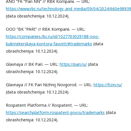
ANO “FK “Pari NN” // RBK Kompanii. — URL:
https://www.rbc.ru/technology_and_media/09/04/2024/660e9893
(data obrashcheniya: 10.12.2024).
OOO “BK “PARI” // RBK Kompanii. — URL:
https://companies.rbc.ru/id/1027703029188-ooo-
bukmekerskaya-kontora-favorit/#trademarks
(data
obrashcheniya: 10.12.2024).
Glavnaya // BK Pari. — URL:
https://pari.ru/
(data
obrashcheniya: 10.12.2024).
Glavnaya // FK Pari Nizhnij Novgorod. — URL:
https://fcnn.ru/
(data obrashcheniya: 10.12.2024).
Rospatent Platforma // Rospatent. — URL:
https://searchplatform.rospatent.gov.ru/trademarks
(data
obrashcheniya: 10.12.2024).