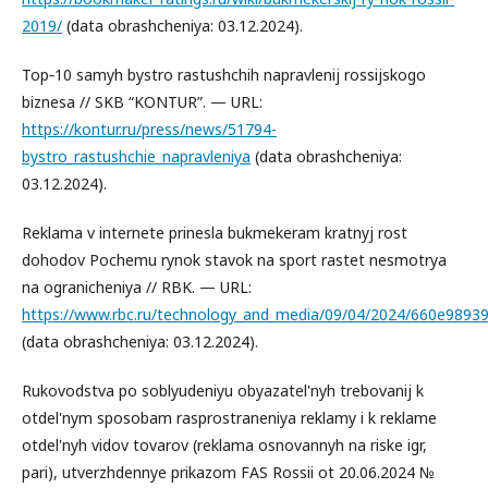
2019/
(data obrashcheniya: 03.12.2024).
Top‑10 samyh bystro rastushchih napravlenij rossijskogo
biznesa // SKB “KONTUR”. — URL:
https://kontur.ru/press/news/51794-
bystro_rastushchie_napravleniya
(data obrashcheniya:
03.12.2024).
Reklama v internete prinesla bukmekeram kratnyj rost
dohodov Pochemu rynok stavok na sport rastet nesmotrya
na ogranicheniya // RBK. — URL:
https://www.rbc.ru/technology_and_media/09/04/2024/660e9893
(data obrashcheniya: 03.12.2024).
Rukovodstva po soblyudeniyu obyazatel'nyh trebovanij k
otdel'nym sposobam rasprostraneniya reklamy i k reklame
otdel'nyh vidov tovarov (reklama osnovannyh na riske igr,
pari), utverzhdennye prikazom FAS Rossii ot 20.06.2024 №