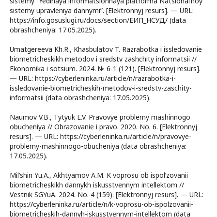
sistemy “Yedinaya informatsionnaya platforma Natsional’noy
sistemy upravleniya dannymi”. [Elektronnyj resurs]. — URL:
https://info.gosuslugi.ru/docs/section/ЕИП_НСУД/ (data
obrashcheniya: 17.05.2025).
Umatgereeva Kh.R., Khasbulatov T. Razrabotka i issledovanie
biometricheskikh metodov i sredstv zashchity informatsii //
Ekonomika i sotsium. 2024. № 6-1 (121). [Elektronnyj resurs].
— URL: https://cyberleninka.ru/article/n/razrabotka-i-
issledovanie-biometricheskih-metodov-i-sredstv-zaschity-
informatsii (data obrashcheniya: 17.05.2025).
Naumov V.B., Tytyuk E.V. Pravovye problemy mashinnogo
obucheniya // Obrazovanie i pravo. 2020. No. 6. [Elektronnyj
resurs]. — URL: https://cyberleninka.ru/article/n/pravovye-
problemy-mashinnogo-obucheniya (data obrashcheniya:
17.05.2025).
Mil’shin Yu.A., Akhtyamov A.M. K voprosu ob ispol’zovanii
biometricheskikh dannykh iskusstvennym intellektom //
Vestnik SGYuA. 2024. No. 4 (159). [Elektronnyj resurs]. — URL:
https://cyberleninka.ru/article/n/k-voprosu-ob-ispolzovanii-
biometricheskih-dannyh-iskusstvennym-intellektom (data