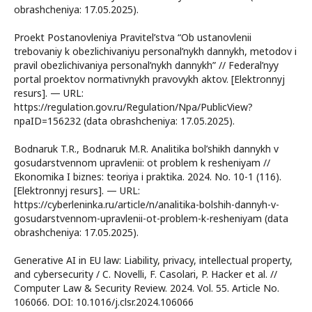
obrashcheniya: 17.05.2025).
Proekt Postanovleniya Pravitel’stva “Ob ustanovlenii
trebovaniy k obezlichivaniyu personal’nykh dannykh, metodov i
pravil obezlichivaniya personal’nykh dannykh” // Federal’nyy
portal proektov normativnykh pravovykh aktov. [Elektronnyj
resurs]. — URL:
https://regulation.gov.ru/Regulation/Npa/PublicView?
npaID=156232 (data obrashcheniya: 17.05.2025).
Bodnaruk T.R., Bodnaruk M.R. Analitika bol’shikh dannykh v
gosudarstvennom upravlenii: ot problem k resheniyam //
Ekonomika I biznes: teoriya i praktika. 2024. No. 10-1 (116).
[Elektronnyj resurs]. — URL:
https://cyberleninka.ru/article/n/analitika-bolshih-dannyh-v-
gosudarstvennom-upravlenii-ot-problem-k-resheniyam (data
obrashcheniya: 17.05.2025).
Generative AI in EU law: Liability, privacy, intellectual property,
and cybersecurity / C. Novelli, F. Casolari, P. Hacker et al. //
Computer Law & Security Review. 2024. Vol. 55. Article No.
106066. DOI: 10.1016/j.clsr.2024.106066