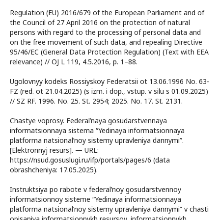
Regulation (EU) 2016/679 of the European Parliament and of
the Council of 27 April 2016 on the protection of natural
persons with regard to the processing of personal data and
on the free movement of such data, and repealing Directive
95/46/EC (General Data Protection Regulation) (Text with EEA
relevance) // OJ L 119, 4.5.2016, p. 1–88.
Ugolovnyy kodeks Rossiyskoy Federatsii ot 13.06.1996 No. 63-
FZ (red. ot 21.04.2025) (s izm. i dop., vstup. v silu s 01.09.2025)
// SZ RF. 1996. No. 25. St. 2954; 2025. No. 17. St. 2131.
Chastye voprosy. Federal’naya gosudarstvennaya
informatsionnaya sistema “Yedinaya informatsionnaya
platforma natsional’noy sistemy upravleniya dannymi”.
[Elektronnyj resurs]. — URL:
https://nsud.gosuslugi.ru/ifp/portals/pages/6 (data
obrashcheniya: 17.05.2025).
Instruktsiya po rabote v federal’noy gosudarstvennoy
informatsionnoy sisteme “Yedinaya informatsionnaya
platforma natsional’noy sistemy upravleniya dannymi” v chasti
opisaniya informatsionnykh resursov, informatsionnykh