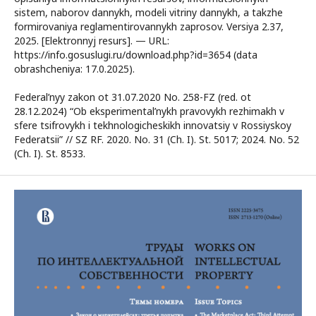
sistem, naborov dannykh, modeli vitriny dannykh, a takzhe
formirovaniya reglamentirovannykh zaprosov. Versiya 2.37,
2025. [Elektronnyj resurs]. — URL:
https://info.gosuslugi.ru/download.php?id=3654 (data
obrashcheniya: 17.0.2025).
Federal’nyy zakon ot 31.07.2020 No. 258-FZ (red. ot
28.12.2024) “Ob eksperimental’nykh pravovykh rezhimakh v
sfere tsifrovykh i tekhnologicheskikh innovatsiy v Rossiyskoy
Federatsii” // SZ RF. 2020. No. 31 (Ch. I). St. 5017; 2024. No. 52
(Ch. I). St. 8533.