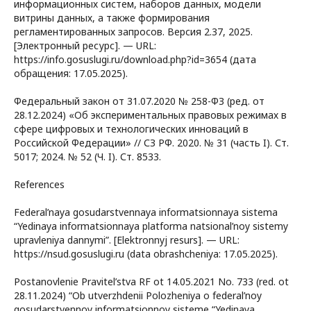
информационных систем, наборов данных, модели
витрины данных, а также формирования
регламентированных запросов. Версия 2.37, 2025.
[Электронный ресурс]. — URL:
https://info.gosuslugi.ru/download.php?id=3654 (дата
обращения: 17.05.2025).
Федеральный закон от 31.07.2020 № 258-ФЗ (ред. от
28.12.2024) «Об экспериментальных правовых режимах в
сфере цифровых и технологических инноваций в
Российской Федерации» // СЗ РФ. 2020. № 31 (часть I). Ст.
5017; 2024. № 52 (Ч. I). Ст. 8533.
References
Federal’naya gosudarstvennaya informatsionnaya sistema
“Yedinaya informatsionnaya platforma natsional’noy sistemy
upravleniya dannymi”. [Elektronnyj resurs]. — URL:
https://nsud.gosuslugi.ru (data obrashcheniya: 17.05.2025).
Postanovlenie Pravitel’stva RF ot 14.05.2021 No. 733 (red. ot
28.11.2024) “Ob utverzhdenii Polozheniya o federal’noy
gosudarstvennoy informatsionnoy sisteme “Yedinaya