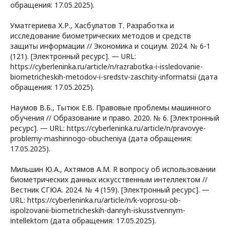
обращения: 17.05.2025).
Уматгериева Х.Р., Хасбулатов Т. Разработка и
исследование биометрических методов и средств
защиты информации // Экономика и социум. 2024. № 6-1
(121). [Электронный ресурс]. — URL:
https://cyberleninka.ru/article/n/razrabotka-i-issledovanie-
biometricheskih-metodov-i-sredstv-zaschity-informatsii (дата
обращения: 17.05.2025).
Наумов В.Б., Тытюк Е.В. Правовые проблемы машинного
обучения // Образование и право. 2020. № 6. [Электронный
ресурс]. — URL: https://cyberleninka.ru/article/n/pravovye-
problemy-mashinnogo-obucheniya (дата обращения:
17.05.2025).
Мильшин Ю.А., Ахтямов А.М. R вопросу об использовании
биометрических данных искусственным интеллектом //
Вестник СГЮА. 2024. № 4 (159). [Электронный ресурс]. —
URL: https://cyberleninka.ru/article/n/k-voprosu-ob-
ispolzovanii-biometricheskih-dannyh-iskusstvennym-
intellektom (дата обращения: 17.05.2025).