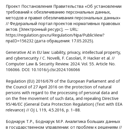
Проект Постановления Правительства «Об установлении
требований к обезличиванию персональных данных,
методов и правил обезличивания персональных данных»
// Федеральный портал проектов нормативных правовых
актов. [Электронный ресурс]. — URL:
https://regulation.gov.ru/Regulation/Npa/PublicView?
npaID=156232 (дата обращения: 17.05.2025).
Generative AI in EU law: Liability, privacy, intellectual property,
and cybersecurity / C. Novelli, F. Casolari, P. Hacker et al. //
Computer Law & Security Review. 2024. Vol. 55. Article No.
106066. DOI: 10.1016/j.clsr.2024.106066
Regulation (EU) 2016/679 of the European Parliament and of
the Council of 27 April 2016 on the protection of natural
persons with regard to the processing of personal data and
on the free movement of such data, and repealing Directive
95/46/EC (General Data Protection Regulation) (Text with EEA
relevance) // OJ L 119, 4.5.2016, p. 1–88.
Боднарук Т.Р., Боднарук М.Р. Аналитика больших данных
в государственном управлении: от проблем к решениям //