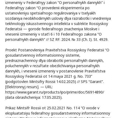
izmeneniy v Federal’nyy zakon “O personal’nykh dannykh” i
Federal’nyy zakon “O provedenii eksperimenta po
ustanovleniyu spetsial’nogo regulirovaniya v tselyakh
sozdaniya neobkhodimykh usloviy dlya razrabotki i vnedreniya
tekhnologiy iskusstvennogo intellekta v sub’ekte Rossiyskoy
Federatsii — gorode federal’nogo znacheniya Moskve i
vnesenii izmeneniy v stat’i 6 i 10 Federal’nogo zakona “O
personal’nykh dannykh” // SZ RF. 2024. № 33 (Ch. I). St. 4929.
Proekt Postanovleniya Pravitel’stva Rossiyskoy Federatsii “O
gosudarstvennoy informatsionnoy sisteme,
prednaznachennoy dlya obrabotki personal’nykh dannykh,
poluchennykh v rezul’tate obezlichivaniya personal’nykh
dannykh, i vnesenii izmeneniy v postanovlenie Pravitel’stva
Rossiyskoy Federatsii ot 14 maya 2021 g. No. 733”
(podgotovlen Mintsifry Rossii 14.02.2025) // SPS “Garant”.
[Elektronnyj resurs]. — URL:
https://www.garant.ru/products/ipo/prime/doc/56914890/
(data obrashcheniya: 17.05.2025).
Prikaz Mintsifr Rossii ot 25.02.2021 No. 114 “O vvode v
ekspluatatsiyu federal’noy gosudarstvennoy informatsionnoy