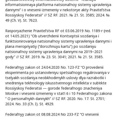
informatsionnaya platforma natsional’noy sistemy upravleniya
dannymi” i o vnesenii izmeneniy v nekotorye akty Pravitel’stva
Rossiyskoy Federatsii” // SZ RF. 2021. № 21. St. 3585; 2024. №
49 (Ch. V). St. 7623.
Rasporyazhenie Pravitel’stva RF ot 03.06.2019 No. 1189-r (red.
ot 14.05.2021) “Ob utverzhdenii Kontseptsii sozdaniya i
funktsionirovaniya natsional’noy sistemy upravleniya dannymi i
plana meropriyatiy (“dorozhnuyu kartu”) po sozdaniyu
natsional’noy sistemy upravleniya dannymi na 2019–2021
gody” // SZ RF. 2019. № 23. St. 3041; 2021. № 21. St. 3585.
Federal’nyy zakon ot 24.04.2020 No. 123-FZ “O provedenii
eksperimenta po ustanovleniyu spetsial’nogo regulirovaniya v
tselyakh sozdaniya neobkhodimykh usloviy dlya razrabotki i
vnedreniya tekhnologiy iskusstvennogo intellekta v sub’ekte
Rossiyskoy Federatsii — gorode federal’nogo znacheniya
Moskve i vnesenii izmeneniy v stat’i 6 i 10 Federal’nogo zakona
“ O personal’nykh dannykh” // SZ RF. 2020. No. 17. St. 2701;
2024. No. 33 (Ch. I). St. 4929.
Federal’nyy zakon ot 08.08.2024 No 233-FZ “O vnesenii