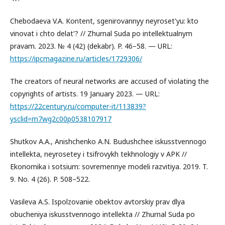
Chebodaeva V.A. Kontent, sgenirovannyy neyroset'yu: kto
vinovat i chto delat'? // Zhurnal Suda po intellektualnym
pravam. 2023. № 4 (42) (dekabr). P. 46–58. — URL:
https://ipcmagazine.ru/articles/1729306/
The creators of neural networks are accused of violating the
copyrights of artists. 19 January 2023. — URL:
https://22century.ru/computer-it/113839?
ysclid=m7wg2c00p0538107917
Shutkov A.A., Anishchenko A.N. Budushchee iskusstvennogo
intellekta, neyrosetey i tsifrovykh tekhnologiy v APK //
Ekonomika i sotsium: sovremennye modeli razvitiya. 2019. T.
9. No. 4 (26). P. 508–522.
Vasileva A.S. Ispolzovanie obektov avtorskiy prav dlya
obucheniya iskusstvennogo intellekta // Zhurnal Suda po