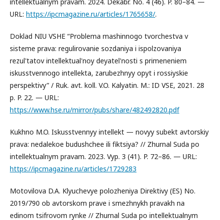
intellektualnym pravam. 2024. Dekabr. No. 4 (46). P. 80–84. —
URL:
https://ipcmagazine.ru/articles/1765658/
.
Doklad NIU VSHE “Problema mashinnogo tvorchestva v
sisteme prava: regulirovanie sozdaniya i ispolzovaniya
rezul'tatov intellektual'noy deyatel'nosti s primeneniem
iskusstvennogo intellekta, zarubezhnyy opyt i rossiyskie
perspektivy” / Ruk. avt. koll. V.O. Kalyatin. M.: ID VSE, 2021. 28
p. P. 22. — URL:
https://www.hse.ru/mirror/pubs/share/482492820.pdf
Kukhno M.O. Iskusstvennyy intellekt — novyy subekt avtorskiy
prava: nedalekoe budushchee ili fiktsiya? // Zhurnal Suda po
intellektualnym pravam. 2023. Vyp. 3 (41). P. 72–86. — URL:
https://ipcmagazine.ru/articles/1729283
Motovilova D.A. Klyuchevye polozheniya Direktivy (ES) No.
2019/790 ob avtorskom prave i smezhnykh pravakh na
edinom tsifrovom rynke // Zhurnal Suda po intellektualnym