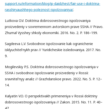
support.ru/information/blog/ip-daidzhest/fair-use-i-doktrina-
rasshiryaushhego-poleznost-ispolzovaniya/
.
Lutkova O.V. Doktrina dobrosovestnogo ispolzovaniya
proizvedeniy v sovremennom avtorskom prave SSHA // Pravo.
Zhurnal Vysshey shkoly ekonomiki. 2016. No. 2. P. 186–199.
Sagdeeva L.V. Svobodnoe ispolzovanie kak ogranichenie
isklyuchitel'nykh prav // Yuridicheskie issledovaniya. 2017. No.
9.
Mogilevskiy P.S. Doktrina dobrosovestnogo ispolzovaniya v
SSHA i svobodnoe ispolzovanie proizvedeniy v Rossii:
sravnitel'nyy analiz // Grazhdanskoe pravo. 2022. No. 5. P. 12–
14.
Kalyatin V.O. O perspektivakh primeneniya v Rossii doktriny
dobrosovestnogo ispolzovaniya // Zakon. 2015. No. 11. P. 40–
47.