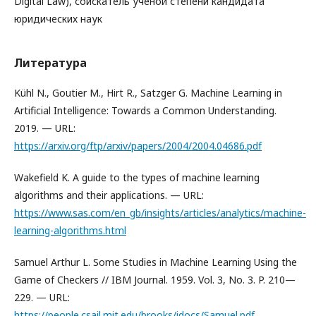
Digital Law), соискатель ученой степени кандидата
юридических наук
Литература
Kühl N., Goutier M., Hirt R., Satzger G. Machine Learning in
Artificial Intelligence: Towards a Common Understanding.
2019. — URL:
https://arxiv.org/ftp/arxiv/papers/2004/2004.04686.pdf
Wakefield K. A guide to the types of machine learning
algorithms and their applications. — URL:
https://www.sas.com/en_gb/insights/articles/analytics/machine-
learning-algorithms.html
Samuel Arthur L. Some Studies in Machine Learning Using the
Game of Checkers // IBM Journal. 1959. Vol. 3, No. 3. P. 210—
229. — URL:
https://people.csail.mit.edu/brooks/idocs/Samuel.pdf