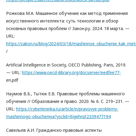
Рожкова М.А. Машинное обучение как метод применения
искусственного интеллекта: суть технологии и обзор
основных правовых проблем // Закон.ру. 2024. 18 марта. —
URL:
https://zakon.ru/blog/2024/03/18/mashinnoe_obuchenie_kak_meto
/
Artificial Intelligence in Society, OECD Publishing, Paris, 2019.
— URL:
https://www.oecd-ilibrary.org/docserver/eedfee77-
en.pdf
Наумов В.Б., Тытюк Е.В. Правовые проблемы машинного
обучения // Образование и право. 2020. № 6. С. 219–231. —
URL:
https://cyberleninka.ru/article/n/pravovye-problemy-
mashinnogo-obucheniya?ysclid=ltigehrqt2339477194
Савельев А.И. Гражданско-правовые аспекты