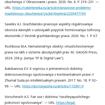
obucheniya // Obrazovanie i pravo. 2020. No. 6. P. 219–231. —
URL:
https://cyberleninka.ru/article/n/pravovye-problemy-
mashinnogo-obucheniya?ysclid=ltigehrqt2339477194
Savelev A.I. Grazhdansko-pravovye aspekty regulirovaniya
oborota dannykh v usloviyakh popytok formirovaniya tsifrovoy
ekonomiki // Vestnik grazhdanskogo prava. 2020. No. 1. P. 67.
Rozhkova M.A. Nematerial'nye obekty i imushchestvennye
prava na nikh v sisteme absolyutnykh prav. M.: GAUGN Press,
2024. 258 p. (seriya “IP & Digital Law”).
Balobanova E.V. K voprosu o primenimosti doktriny
dobrosovestnogo ispolzovaniya v kontinentalnom prave //
Zhurnal Suda po intellektualnym pravam. 2017. No. 18. P. 92–
99. — URL:
https://ipcmagazine.ru/articles/1729017/
Vorozhevich A.S. Fair use i doktrina “rasshiryayushchego
poleznost ispolzovaniya”. — URL:
https://legal-