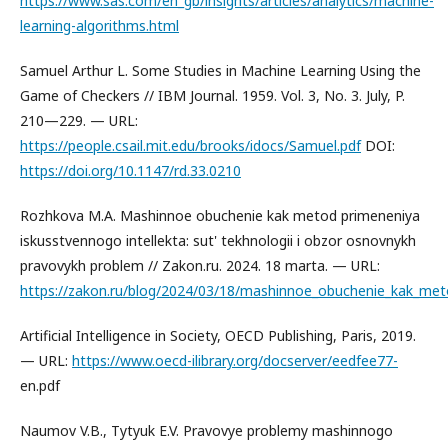
https://www.sas.com/en_gb/insights/articles/analytics/machine-
learning-algorithms.html
Samuel Arthur L. Some Studies in Machine Learning Using the
Game of Checkers // IBM Journal. 1959. Vol. 3, No. 3. July, P.
210—229. — URL:
https://people.csail.mit.edu/brooks/idocs/Samuel.pdf
DOI:
https://doi.org/10.1147/rd.33.0210
Rozhkova M.A. Mashinnoe obuchenie kak metod primeneniya
iskusstvennogo intellekta: sut' tekhnologii i obzor osnovnykh
pravovykh problem // Zakon.ru. 2024. 18 marta. — URL:
https://zakon.ru/blog/2024/03/18/mashinnoe_obuchenie_kak_meto
Artificial Intelligence in Society, OECD Publishing, Paris, 2019.
— URL:
https://www.oecd-ilibrary.org/docserver/eedfee77-
en.pdf
Naumov V.B., Tytyuk E.V. Pravovye problemy mashinnogo